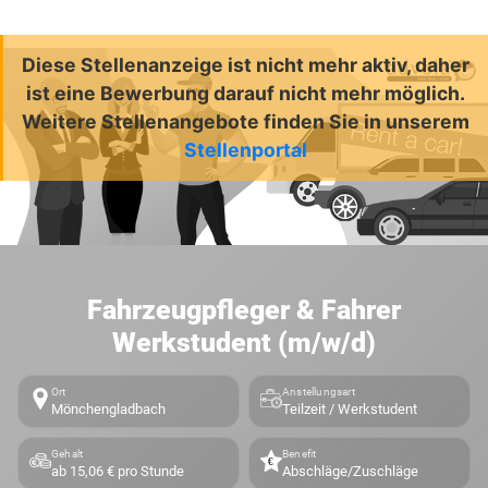
Diese Stellenanzeige ist nicht mehr aktiv, daher
ist eine Bewerbung darauf nicht mehr möglich.
Weitere Stellenangebote finden Sie in unserem
Stellenportal
Fahrzeugpfleger & Fahrer
Werkstudent (m/w/d)
Ort
Anstellungsart
Mönchengladbach
Teilzeit / Werkstudent
Gehalt
Benefit
ab 15,06 € pro Stunde
Abschläge/Zuschläge