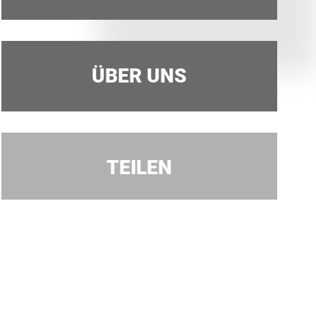
ÜBER UNS
TEILEN
Facebook
Twitter
LinkedIn
Xing
Whatsapp
E-Mail