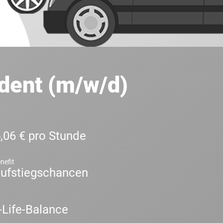
dent (m/w/d)
,06 € pro Stunde
nefit
ufstiegschancen
Life-Balance