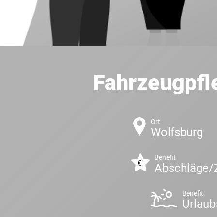
Fahrzeugpfl
Ort
Wolfsburg
Benefit
Abschläge/
Benefit
Urlaub