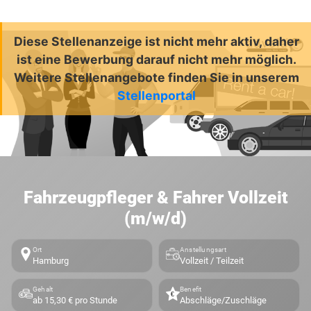
Diese Stellenanzeige ist nicht mehr aktiv, daher
ist eine Bewerbung darauf nicht mehr möglich.
Weitere Stellenangebote finden Sie in unserem
Stellenportal
Fahrzeugpfleger & Fahrer Vollzeit
(m/w/d)
Ort
Anstellungsart
Hamburg
Vollzeit / Teilzeit
Gehalt
Benefit
ab 15,30 € pro Stunde
Abschläge/Zuschläge