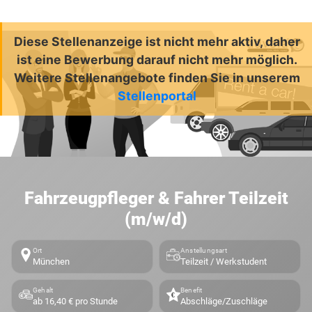
Diese Stellenanzeige ist nicht mehr aktiv, daher
ist eine Bewerbung darauf nicht mehr möglich.
Weitere Stellenangebote finden Sie in unserem
Stellenportal
Fahrzeugpfleger & Fahrer Teilzeit
(m/w/d)
Ort
Anstellungsart
München
Teilzeit / Werkstudent
Gehalt
Benefit
ab 16,40 € pro Stunde
Abschläge/Zuschläge