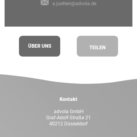
a.juetten@advola.de
ÜBER UNS
TEILEN
Facebook
Twitt
LinkedIn
Xing
Kontakt
Whatsapp
E-Mai
advola GmbH
Graf-Adolf-Straße 21
40212 Düsseldorf