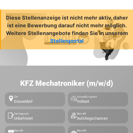
Diese Stellenanzeige ist nicht mehr aktiv, daher
ist eine Bewerbung darauf nicht mehr möglich.
Weitere Stellenangebote finden Sie in unserem
Stellenportal
KFZ Mechatroniker (m/w/d)
Ort
Anstellungsart
Düsseldorf
Vollzeit
Vertragsart
Benefit
Unbefristet
Aufstiegschancen
Benefit
Benefit