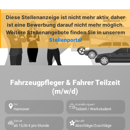
Diese Stellenanzeige ist nicht mehr aktiv, daher
ist eine Bewerbung darauf nicht mehr möglich.
Weitere Stellenangebote finden Sie in unserem
Stellenportal
Fahrzeugpfleger & Fahrer Teilzeit
(m/w/d)
Ort
Anstellungsart
Hannover
Teilzeit / Werkstudent
Gehalt
Benefit
ab 15,06 € pro Stunde
Abschläge/Zuschläge