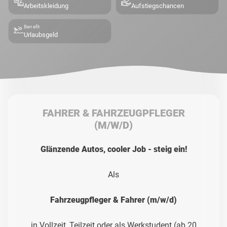
Arbeitskleidung
Aufstiegschancen
Benefit
Urlaubsgeld
FAHRER & FAHRZEUGPFLEGER
(M/W/D)
Glänzende Autos, cooler Job - steig ein!
Als
Fahrzeugpfleger & Fahrer (m/w/d)
in Vollzeit, Teilzeit oder als Werkstudent (ab 20