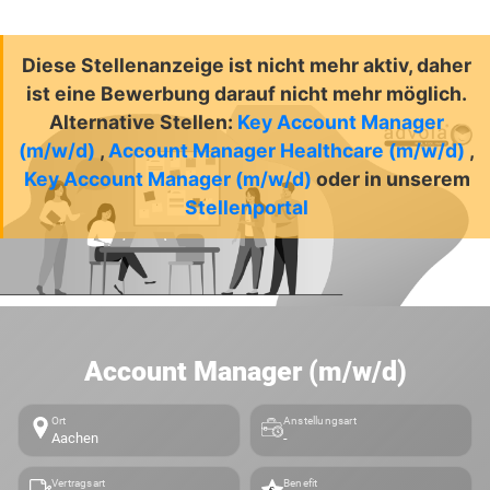
Diese Stellenanzeige ist nicht mehr aktiv, daher
ist eine Bewerbung darauf nicht mehr möglich.
Alternative Stellen:
Key Account Manager
(m/w/d)
,
Account Manager Healthcare (m/w/d)
,
Key Account Manager (m/w/d)
oder in unserem
Stellenportal
Account Manager (m/w/d)
Ort
Anstellungsart
Aachen
-
Vertragsart
Benefit