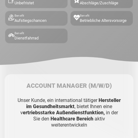
Unbefristet
Abschläge/Zuschläge
Benefit
Benefit
Aufstiegschancen
Betriebliche Altersvorsorge
Benefit
Dienstfahrrad
ACCOUNT MANAGER
(M/W/D)
Unser Kunde, ein international tätiger
Hersteller
im Gesundheitsmarkt
, bietet Ihnen eine
v
ertriebsstarke Außendienstfunktion,
in der
Sie den
Healthcare Bereich
aktiv
weiterentwickeln