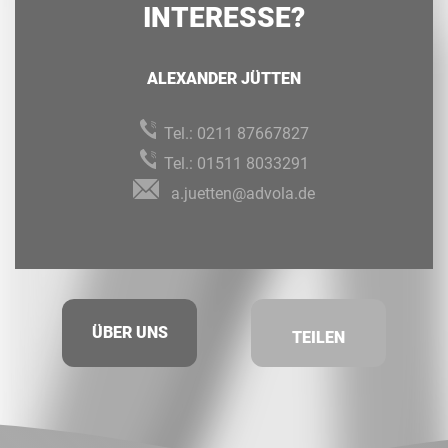
INTERESSE?
ALEXANDER JÜTTEN
Tel.:
0211 87667827
Tel.:
01511 8033291
a.juetten@advola.de
ÜBER UNS
TEILEN
Facebook
Twitt