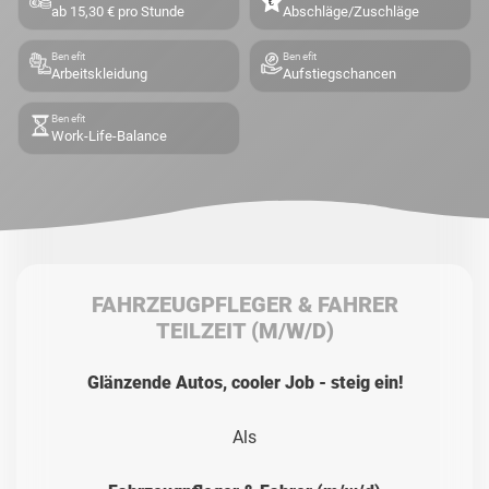
ab 15,30 € pro Stunde
Abschläge/Zuschläge
Benefit
Benefit
Arbeitskleidung
Aufstiegschancen
Benefit
Work-Life-Balance
FAHRZEUGPFLEGER & FAHRER
TEILZEIT
(M/W/D)
Glänzende Autos, cooler Job - steig ein!
Als