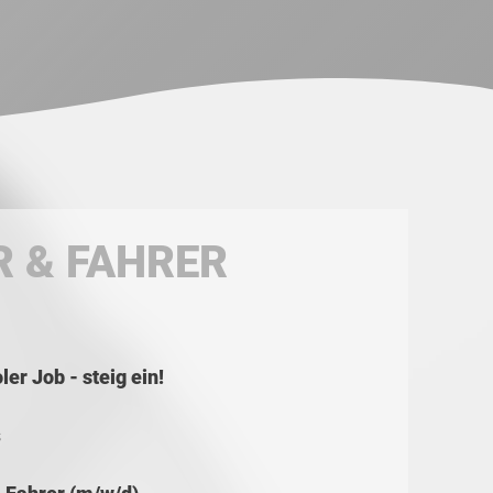
 & FAHRER
er Job - steig ein!
s