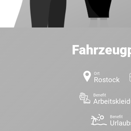
Fahrzeugp
Ort
Rostock
Benefit
Arbeitsklei
Benefit
Urlaub