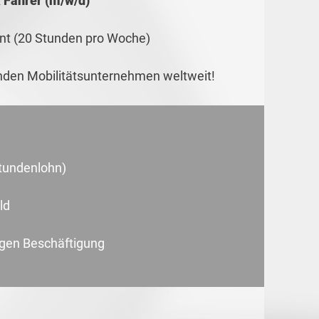
 Fahrer (m/w/d)
dent (20 Stunden pro Woche)
enden Mobilitätsunternehmen weltweit!
stundenlohn)
ld
tigen Beschäftigung