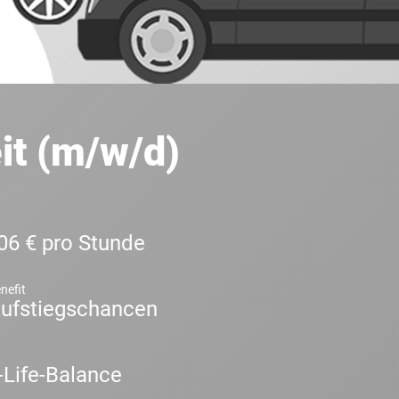
it (m/w/d)
06 € pro Stunde
nefit
ufstiegschancen
Life-Balance