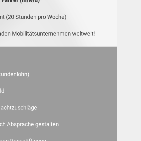
 Fahrer (m/w/d)
dent (20 Stunden pro Woche)
enden Mobilitätsunternehmen weltweit!
stundenlohn)
ld
Nachtzuschläge
nach Absprache gestalten
tigen Beschäftigung