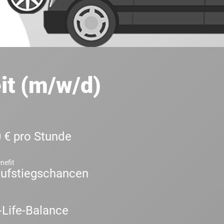
it (m/w/d)
0 € pro Stunde
nefit
ufstiegschancen
Life-Balance