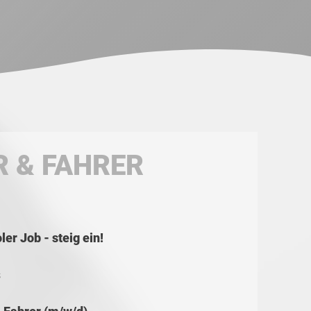
 & FAHRER
er Job - steig ein!
s