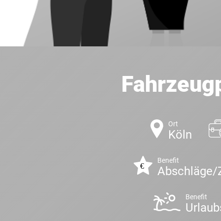
Fahrzeugp
Ort
Köln
Benefit
Abschläge/
Benefit
Urlaub