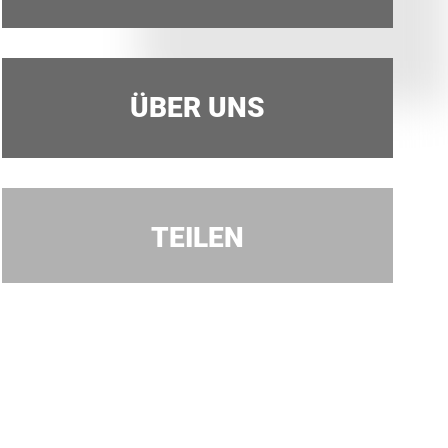
ÜBER UNS
TEILEN
Facebook
Twitter
LinkedIn
Xing
Whatsapp
E-Mail