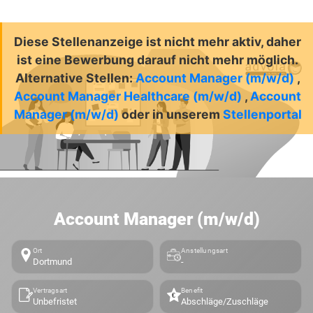
Diese Stellenanzeige ist nicht mehr aktiv, daher
ist eine Bewerbung darauf nicht mehr möglich.
Alternative Stellen:
Account Manager (m/w/d)
,
Account Manager Healthcare (m/w/d)
,
Account
Manager (m/w/d)
oder in unserem
Stellenportal
Account Manager (m/w/d)
Ort
Anstellungsart
Dortmund
-
Vertragsart
Benefit
Unbefristet
Abschläge/Zuschläge