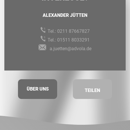
ALEXANDER JÜTTEN
Tel.:
0211 87667827
Tel.:
01511 8033291
a.juetten@advola.de
ÜBER UNS
TEILEN
Facebook
Twitt
LinkedIn
Xing